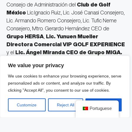
Consejo de Administración del
Club de Golf
México
Lic.Ignacio Ruiz, Lic. José Canasi Consejero,
Lic. Armando Romero Consejero, Lic. Tufic Neme
Consejero, Mtro. Gerardo Hernández CEO de
Grupo HERSA
,
Lic. Yunuen Mueller
Directora Comercial VIP GOLF EXPERIENCE
y el
Lic. Ángel Miranda CEO de Grupo MIGA.
We value your privacy
El escopetazo de inicio resonó poco antes de las
9:00 de la mañana, marcando el inicio de un día lleno
We use cookies to enhance your browsing experience, serve
personalized ads or content, and analyze our traffic. By
de emoción, camaradería y, por supuesto,
golfe
. A
clicking "Accept All", you consent to our use of cookies.
lo largo del campo, los jugadores disfrutaron de
stands de marcas patrocinadores estratégicamente
Customize
Reject All
Accept All
ubicados en cada salida, lo que proporcionó una
Portuguese
valiosa interacción y oportunidades de negocios
con empresas patrocinadoras de diversas industrias.