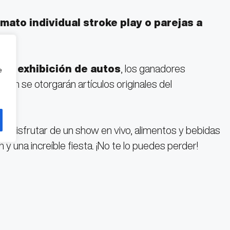
mato individual stroke play o parejas a
 una
exhibición de autos
, los ganadores
e
bién se otorgarán artículos originales del
 disfrutar de un show en vivo, alimentos y bebidas
 una increíble fiesta. ¡No te lo puedes perder!
ontactar a: Yunni Mueller al 55 3593 9910
m.mx