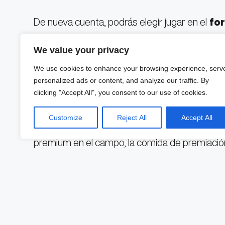
De nueva cuenta, podrás elegir jugar en el
for
gogo
.
We value your privacy
Al ser la
Racing Edition 2023
contará con
We use cookies to enhance your browsing experience, serv
personalized ads or content, and analyze our traffic. By
recibirán como trofeo vehículos a escala y tam
clicking "Accept All", you consent to our use of cookies.
desporto automóvel
.
Customize
Reject All
Accept All
Como en cada uno de nuestros eventos podrás
premium en el campo, la comida de premiación y
Para inscripciones y reservaciones c
y al correo ymueller@grupomiga.co
VIP Golf Experience Racing Edition.