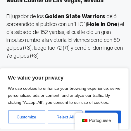
South Course de Las Vegas, Nevada
.
El jugador de los
Golden State Warriors
dejó
sorprendido al público con un ‘HIO’ (
Hole in One
) el
día sábado de 152 yardas, el cual le dio un gran
impulso rumbo a la victoria. El viernes cerró con 69
golpes (+3), luego fue 72 (+1) y cerró el domingo con
75 golpes (+3).
We value your privacy
Este fue un torneo de famosos donde también
We use cookies to enhance your browsing experience, serve
participaron
Patrick Mahomes y Aaron
personalized ads or content, and analyze our traffic. By
clicking "Accept All", you consent to our use of cookies.
Rodgers
, estrellas de la NFL, así como el boxeador
mexicano
Saúl “Canelo” Álvarez
, el ex tenista
Customize
Reject All
Accept All
Mardy Fish y varias estrellas del cine y la televisión.
Portuguese