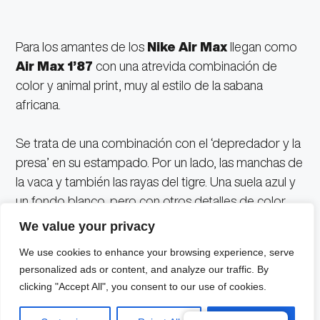
Para los amantes de los
Nike Air Max
llegan como
Air Max 1’87
con una atrevida combinación de
color y animal print, muy al estilo de la sabana
africana.
Se trata de una combinación con el ‘depredador y la
presa’ en su estampado. Por un lado, las manchas de
la vaca y también las rayas del tigre. Una suela azul y
un fondo blanco, pero con otros detalles de color
negro en agujetas y talón.
We value your privacy
We use cookies to enhance your browsing experience, serve
Finalmente, no se pueden olvidar las tradicionales
personalized ads or content, and analyze our traffic. By
burbujas de aire transparentes en la suela, típicas de
clicking "Accept All", you consent to our use of cookies.
los
Air Max
.