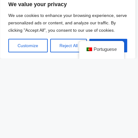
We value your privacy
Experiencia en el aeropuerto
Experiencia lounge
We use cookies to enhance your browsing experience, serve
personalized ads or content, and analyze our traffic. By
Experiencia de embarque
clicking "Accept All", you consent to our use of cookies.
En vuelo, antes del despegue
En experiencia de vuelo
Customize
Reject All
Accept All
Experiencia posterior al vuelo
Portuguese
Vacunas y pasaportes sanitarios
Más allá: marca
Más allá: seguridad
Cumplimiento normativo
Una vez obtenida la certificación, es compromiso de
Aeromar mantener actualizados sus protocolos, los
cuales siempre serán en beneficio de los clientes y
de la recuperación de la industria.