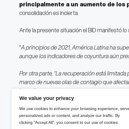
principalmente a un aumento de los 
consolidación es incierta.
Ante la presente situación el BID manifestó lo 
“
A principios de 2021, América Latina ha sup
aunque los indicadores de coyuntura aún pres
Por otra parte, “La recuperación está limitad
marco de nuevas olas de contagio que afect
Latina
".
We value your privacy
“
Asimismo, la región no está aprovechando pl
We use cookies to enhance your browsing experience, serv
personalized ads or content, and analyze our traffic. By
de sus dos principales socios comerciales ex
clicking "Accept All", you consent to our use of cookies.