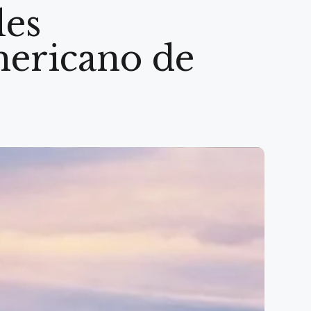
les
mericano de