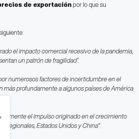
precios de exportación
por lo que su
siguiente:
erado el impacto comercial recesivo de la pandemia,
entan un patrón de fragilidad”.
a por numerosos factores de incertidumbre en el
an más profundamente a algunos países de América
enamente el impulso originado en el crecimiento
e
trarregionales, Estados Unidos y China
".