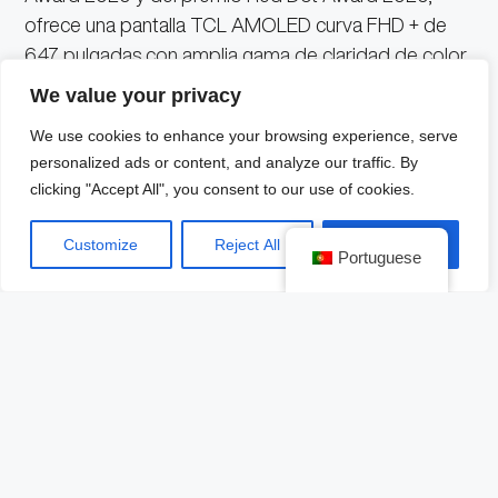
ofrece una pantalla TCL AMOLED curva FHD + de
6.47 pulgadas con amplia gama de claridad de color
y resolución de imagen nítida.
We value your privacy
We use cookies to enhance your browsing experience, serve
Su diseño curvo permite que la pantalla se «caiga»
personalized ads or content, and analyze our traffic. By
del borde con un mínimo marco para lograr una alta
clicking "Accept All", you consent to our use of cookies.
proporción pantalla-cuerpo que incluye accesos
directos al borde de la barra para acceder a las
Customize
Reject All
Accept All
Portuguese
aplicaciones con una sola mano.
Este equipo incluye cuatro cámaras traseras, la
principal de alta resolución de 64 megapíxeles,
cámara de video con poca luz de gran tamaño de
2.9μm, cámara súper gran angular de 123° y cámara
macro, así como una cámara frontal de 24
megapíxeles.