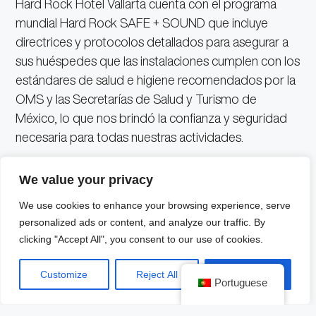
Hard Rock Hotel Vallarta cuenta con el programa
mundial Hard Rock SAFE + SOUND que incluye
directrices y protocolos detallados para asegurar a
sus huéspedes que las instalaciones cumplen con los
estándares de salud e higiene recomendados por la
OMS y las Secretarías de Salud y Turismo de
México, lo que nos brindó la confianza y seguridad
necesaria para todas nuestras actividades.
Foto: VIP Experiences.
We value your privacy
We use cookies to enhance your browsing experience, serve
Además, todos los participantes iban muy bien
personalized ads or content, and analyze our traffic. By
protegidos, pues contaban con una póliza de
VAM
clicking "Accept All", you consent to our use of cookies.
Seguros
, que ofrece servicios para los viajeros
premium y que podría asistirlos en cualquier
Customize
Reject All
Accept All
Portuguese
eventualidad.