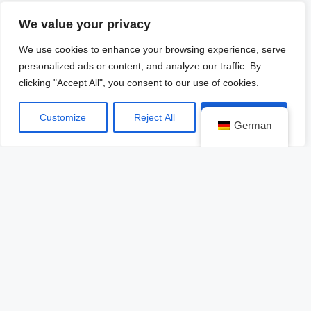
arquitecto
Thomas Heatherwick
, quien creo el
We value your privacy
nuevo
Routermaster
de Londres y también
diseñó la antorcha de los Juegos Olímpicos del
We use cookies to enhance your browsing experience, serve
2012.
personalized ads or content, and analyze our traffic. By
clicking "Accept All", you consent to our use of cookies.
La intención será convertir la
BT Tower
en un sitio
Customize
Reject All
Accept All
de prestigio como el galardonado
TWA Hotel
del
German
aeropuerto JFK de Nueva York, pero conservar su
esencia histórica para la ciudad.
https://www.instagram.com/p/C3mvj_9xnaz/
Vorheriger Beitrag
Nächster Beitrag