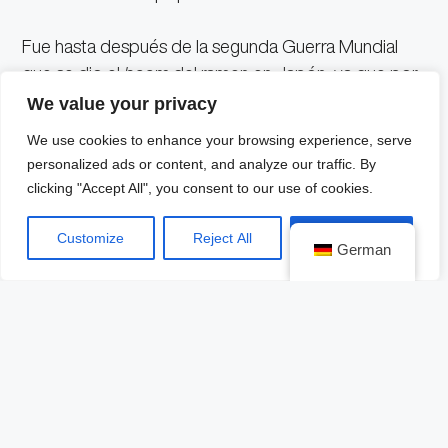
Fue hasta después de la segunda Guerra Mundial
que se dio el
boom
del ramen en Japón, ya que por
primera vez, el país compraba enormes cantidades
We value your privacy
de harina a China.
We use cookies to enhance your browsing experience, serve
personalized ads or content, and analyze our traffic. By
Gracias a esta diplomacia económica se pudo
clicking "Accept All", you consent to our use of cookies.
distribuir y abaratar la realización de los fideos por
todo Japón. Las distintas zonas geográficas del país
Customize
Reject All
Accept All
German
nipón aportaban sus ingredientes y formas de hacer
la sopa; de éstas sobresalen Onomichi Ramen,
Sapporo Ramen, Hakata-Fukuoka y Asahikawa
Ramen.
El siguiente capítulo de esta extraordinaria historia es
el Ramen Mágico que inicia en 1958, con la