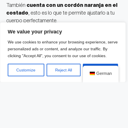
También
cuenta con un cordón naranja en el
costado
, esto es lo que te permite ajustarlo a tu
cuerpo perfectamente.
We value your privacy
We use cookies to enhance your browsing experience, serve
En cuanto a las pesas,
el chaleco pesa 4.5kg
,
personalized ads or content, and analyze our traffic. By
pero conforme necesitas agregar más peso, tiene
clicking "Accept All", you consent to our use of cookies.
una
capacidad extra de entre dos y cinco
kilogramos
, dependiendo el tamaño del chaleco.
Customize
Reject All
Accept All
German
En la
página web
de la marca puedes determinar
cuál es la medida qué mejor se adaptará a tu cuerpo,
sólo debes checar su tabla y compararla con tu
peso y estatura.
El precio alcanza los
220 dólares
y también te