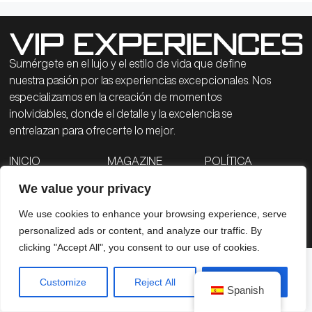
Sumérgete en el lujo y el estilo de vida que define
nuestra pasión por las experiencias excepcionales. Nos
especializamos en la creación de momentos
inolvidables, donde el detalle y la excelencia se
entrelazan para ofrecerte lo mejor.
INICIO
MAGAZINE
POLÍTICA
GOLF
ABOUT US
DE
MOTOR
CONTACTO
PRIVACIDAD
We value your privacy
COOKIES
We use cookies to enhance your browsing experience, serve
VIP EXPERIENCES 2026 ©
personalized ads or content, and analyze our traffic. By
clicking "Accept All", you consent to our use of cookies.
Customize
Reject All
Accept All
Spanish