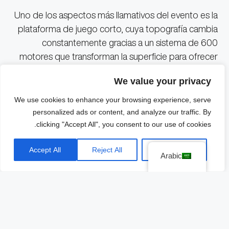
Uno de los aspectos más llamativos del evento es la
plataforma de juego corto, cuya topografía cambia
constantemente gracias a un sistema de 600
motores que transforman la superficie para ofrecer
nuevos desafíos en cada hoyo. Los jugadores
We value your privacy
enfrentan 15 hoyos, rotando en equipos de tres,
mientras que un cuarto jugador descansa. La
We use cookies to enhance your browsing experience, serve
mecánica es sencilla: cada hoyo ganado suma un
personalized ads or content, and analyze our traffic. By
clicking "Accept All", you consent to our use of cookies.
punto y, en caso de empate, se realiza un
desempate donde el equipo perdedor también
Accept All
Reject All
Customize
recibe un punto.
Arabic
Desde el tee, los jugadores golpean hacia la pantalla
gigante a una distancia de 35 yardas (32 metros) y