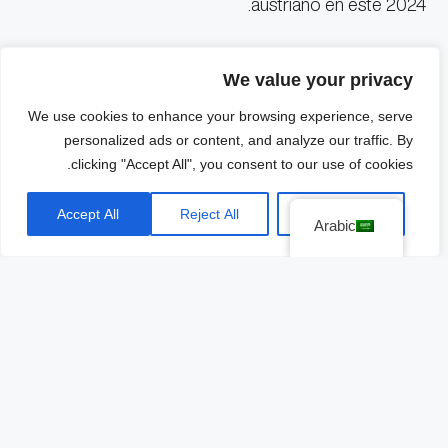
austriano en este 2024.
فرناندو
“Checo” tuvo que superar en el tiempo a
We value your privacy
para lograr colocarse en el Top 3 y lo
ألونسو
consiguió, sumando 1:27.807 ante el 1:27.846 del
We use cookies to enhance your browsing experience, serve
.
piloto de
Aston Martin
personalized ads or content, and analyze our traffic. By
clicking "Accept All", you consent to our use of cookies.
Oliver Bearman
fue el encargado de reemplazar a
Accept All
Reject All
Customize
Sainz Jr
, pero arrancará en el onceavo puesto en el
Arabic
.
circuito árabe de
Jeddah
La nota también la dio el chino
Guanyu Zhou
del
equipo
Stake F1 Team
, quien tuvo un accidente
en la FP3, pero no logró estar a tiempo y tendrá que
arrancar desde la posición 20.
El
Gran Premio de Arabia Saudita
se realizará