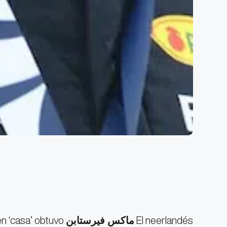
El neerlandés
ماكس فيرستابن
no tiene rival en la pista húmeda de
n ‘casa’ obtuvo