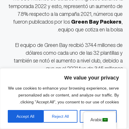
temporada 2022 y esto, representó un aumento de
7.8% respecto a la campaña 2021, números que
fueron publicados por los
Green Bay Packers
,
equipo que cotiza en la bolsa.
El equipo de Green Bay recibió 374.4 millones de
dólares como cada uno de las 32 plantillas y
también se notó el aumento a nivel club, debido a
que en el 2021 fue de 345 millones.
We value your privacy
Los 11 mil 980 millones representan un 68% más
We use cookies to enhance your browsing experience, serve
respecto al 2016, ya que en ese año fue de 7 mil 200
personalized ads or content, and analyze our traffic. By
millones de dólares. Es un ejemplo del crecimiento
clicking "Accept All", you consent to our use of cookies.
que tiene la
الدوري الوطني لكرة القدم الأمريكية
y
parte importante es la expansión que realiza en
Accept All
Reject All
Customize
Arabic
Europa con varios partidos al año.