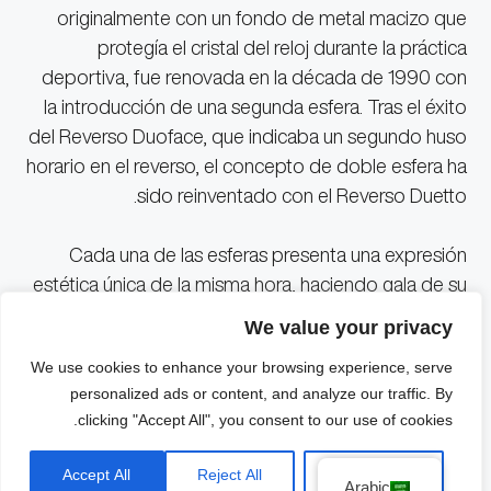
originalmente con un fondo de metal macizo que
protegía el cristal del reloj durante la práctica
deportiva, fue renovada en la década de 1990 con
la introducción de una segunda esfera. Tras el éxito
del Reverso Duoface, que indicaba un segundo huso
horario en el reverso, el concepto de doble esfera ha
sido reinventado con el Reverso Duetto.
Cada una de las esferas presenta una expresión
estética única de la misma hora, haciendo gala de su
elegancia clásica en el lado anverso y de una estética
We value your privacy
más exuberante en el reverso, con dos juegos de
We use cookies to enhance your browsing experience, serve
agujas que son animados por un mismo movimiento.
personalized ads or content, and analyze our traffic. By
clicking "Accept All", you consent to our use of cookies.
Foto: Jaeger-LeCoultre.
Accept All
Reject All
Customize
Arabic
En la esfera de colores claros del lado anverso, se