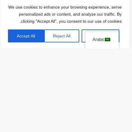
Foto: Alfonso Chiquini, Director de Marketing de Volkswagen en
We use cookies to enhance your browsing experience, serve
México / Nacho Galar, cortesía
personalized ads or content, and analyze our traffic. By
clicking "Accept All", you consent to our use of cookies.
El trabajo en equipo ha sido determinante para
"
convertir los retos en oportunidades, así que nos
Accept All
Reject All
Customize
Arabic
entusiasma seguir siendo parte importante del motor
que mueve a este país
”, resaltó.
Puebla sigue siendo clave
Cabe mencionar que
la armadora alemana
apostó nuevamente por México al decidir
que la fabricación de su más reciente
lanzamiento,
Nuevo Taos
, se realizará en la
Planta de Puebla.
Este modelo de exportación para la región de