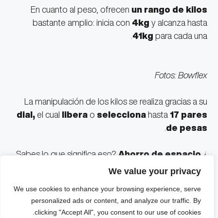
En cuanto al peso, ofrecen
un rango de kilos
bastante amplio: inicia con
4kg
y alcanza hasta
41kg
para cada una.
Fotos: Bowflex
La manipulación de los kilos se realiza gracias a su
dial,
el cual
libera
o
selecciona
hasta
17 pares
.
de pesas
Ahorro de espacio
,
¿Sabes lo que significa eso?
te liberas de esa cantidad de equipo personal
We value your privacy
dentro de tu casa.
We use cookies to enhance your browsing experience, serve
personalized ads or content, and analyze our traffic. By
En cuanto a qué puedes ejercitar con este equipo,
clicking "Accept All", you consent to our use of cookies.