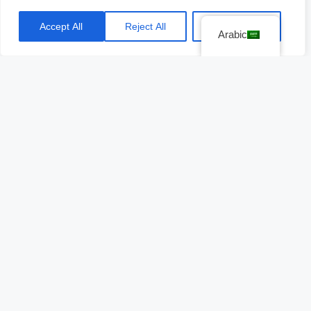
como lo mencionamos, no sólo se trata de
tonificación muscular.
Accept All
Reject All
Customize
Arabic
También realizarás
entrenamiento de fuerza
para la
parte superior
e
inferior
de tu cuerpo,
así como
levantamientos pesados
para las
piernas.
Las
Bowflex SelectTech Adjustable
Dumbbells
son compatibles con smarthphones
Android e IOS, por lo que la marca
cuenta con
.
una app
Esta se enfoca en
entrenamientos
y es
completamente
gratuita.
Te dejamos un video sobre cómo se manipulan las