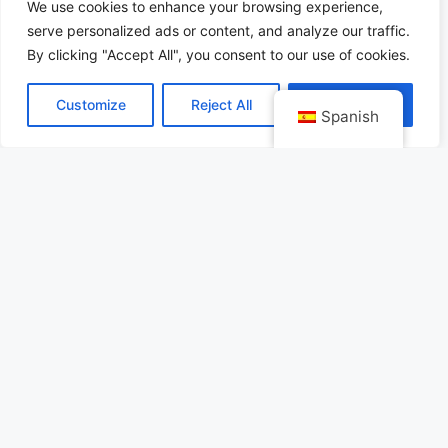
We use cookies to enhance your browsing experience,
uno de los más esperados del calendario
serve personalized ads or content, and analyze our traffic.
deportivo y turístico de 2026.
By clicking "Accept All", you consent to our use of cookies.
Customize
Reject All
Accept All
Tulum como destino:
Spanish
crecimiento,
proyección y
derrama económica
Más allá de lo deportivo, este evento
representa una enorme oportunidad para la
Riviera Maya. Se espera la llegada de miles de
aficionados y visitantes nacionales e
internacionales, generando una derrama
económica importante en hoteles,