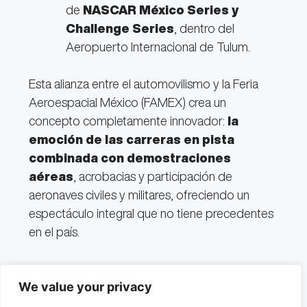
de
NASCAR México Series y
Challenge Series
, dentro del
Aeropuerto Internacional de Tulum.
Esta alianza entre el automovilismo y la Feria
Aeroespacial México (FAMEX) crea un
concepto completamente innovador:
la
emoción de las carreras en pista
combinada con demostraciones
aéreas
, acrobacias y participación de
aeronaves civiles y militares, ofreciendo un
espectáculo integral que no tiene precedentes
en el país.
El simple hecho de imaginar autos NASCAR
We value your privacy
compitiendo mientras el cielo se llena de
exhibiciones aéreas convierte a este evento en