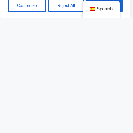
Customize
Reject All
Accept All
Spanish
Ver esta publicación en Instagram
Una publicación compartida por La Dolce Vita Orient Express (@ladolcevitaorientexpress)
Inspiración histórica y cultural: Orient