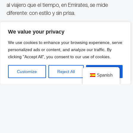
al viajero que el tiempo, en Emirates, se mide
diferente: con estilo y sin prisa.
Tecnología al servicio del
We value your privacy
confort
We use cookies to enhance your browsing experience, serve
personalized ads or content, and analyze our traffic. By
clicking "Accept All", you consent to our use of cookies.
El proceso de check-in ha sido reinventado para
alinearse con las expectativas de quienes vuelan con
Customize
Reject All
Accept All
Emirates First Class. Aquí, no hay que esperar de pie
Spanish
ni enfrentarse a mostradores fríos. Los pasajeros se
registran desde elegantes sillones individuales, con la
ayuda de agentes que utilizan tablets para
completar el proceso sin interrupciones.
Para quienes viajan en grupo, solo uno de los
miembros necesita realizar el trámite mientras los