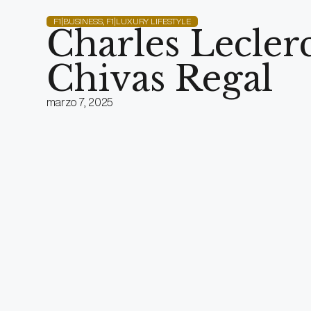
F1|BUSINESS
,
F1|LUXURY LIFESTYLE
Charles Lecle
Chivas Regal
marzo 7, 2025