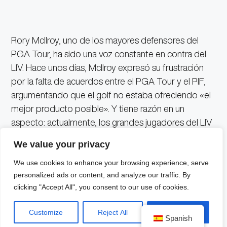
Rory McIlroy, uno de los mayores defensores del
PGA Tour, ha sido una voz constante en contra del
LIV. Hace unos días, McIlroy expresó su frustración
por la falta de acuerdos entre el PGA Tour y el PIF,
argumentando que el golf no estaba ofreciendo «el
mejor producto posible». Y tiene razón en un
aspecto: actualmente, los grandes jugadores del LIV
y del PGA solo coinciden en los ‘majors’, ya que el
We value your privacy
LIV no está incluido en el ranking mundial y sus
We use cookies to enhance your browsing experience, serve
ganadores no reciben exenciones para participar en
personalized ads or content, and analyze our traffic. By
los eventos más importantes.
clicking "Accept All", you consent to our use of cookies.
Esta división no solo afecta a los jugadores, sino
Customize
Reject All
Accept All
también a los aficionados, quienes se pierden de ver
Spanish