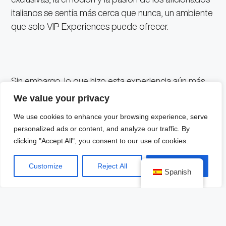
italianos se sentía más cerca que nunca, un ambiente
que solo VIP Experiences puede ofrecer.
Sin embargo, lo que hizo esta experiencia aún más
especial fue la combinación perfecta entre deporte
We value your privacy
y cultura. Nuestros clientes tuvieron la oportunidad
We use cookies to enhance your browsing experience, serve
de sumergirse en la auténtica vida italiana de una
personalized ads or content, and analyze our traffic. By
manera única. Disfrutamos de la vibrante vida
clicking "Accept All", you consent to our use of cookies.
nocturna de Milán, una ciudad que no solo respira
moda y diseño, sino también un ambiente
Customize
Reject All
Accept All
Spanish
cosmopolita que nos permitió explorar los mejores
bares, restaurantes y puntos de encuentro locales.
Cada noche fue una nueva aventura en la que
compartimos historias y brindamos por el éxito de