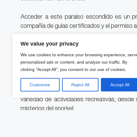
Acceder a este paraíso escondido es un pri
compañía de guías certificados y el permiso a
We value your privacy
Embarcaciones autorizadas parten desde di
afortunados visitantes en un breve viaje de 
We use cookies to enhance your browsing experience, serv
personalized ads or content, and analyze our traffic. By
clicking "Accept All", you consent to our use of cookies.
Una vez en suelo sagrado, la aventura se despl
a sumergirse en un mundo submarino de coral,
Customize
Reject All
Accept All
mientras que las playas de arena blanca of
variedad de actividades recreativas, desde
misterios del snorkel.