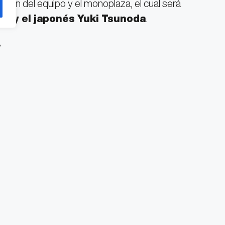
agen del equipo y el monoplaza, el cual será
do y el japonés Yuki Tsunoda
.
/