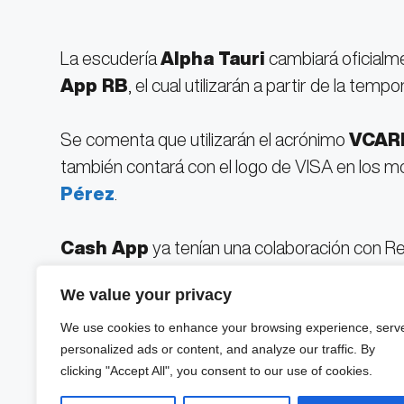
La escudería
Alpha Tauri
cambiará oficialm
App RB
, el cual utilizarán a partir de la tem
Se comenta que utilizarán el acrónimo
VCAR
también contará con el logo de VISA en los 
Pérez
.
Cash App
ya tenían una colaboración con Re
We value your privacy
El equipo de las bebidas energéticas llegó a t
Alpha Tauri tuvo una duración de cuatro tempo
We use cookies to enhance your browsing experience, serv
personalized ads or content, and analyze our traffic. By
la empresa de ropa.
clicking "Accept All", you consent to our use of cookies.