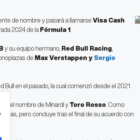
ente de nombre y pasará a llamarse
Visa Cash
porada 2024 de la
Fórmula 1
.
B
y su equipo hermano,
Red Bull Racing
,
monoplazas de
Max Verstappen y
Sergio
d Bull en el pasado, la cual comenzó desde el 2021.
ener el nombre de Minardi y
Toro Rosso
. Como
radas, pero concluye tras el final de su acuerdo con
e