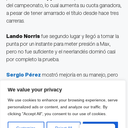
del campeonato, lo cual aumenta su cuota ganadora,
a pesar de tener amarrado el título desde hace tres
carreras.
Lando Norris
fue segundo lugar y llegó a tomar la
punta por un instante para meter presión a Max,
pero no fue suficiente y el neerlandés dominó casi
por completo la prueba.
Sergio Pérez
mostró mejoría en su manejo, pero
lamentablemente no alcanzó podio, ya que fue
We value your privacy
Fernando Alonso quien dio una gran cátedra en
Brasil
. El duelo entre el mexicano y el español se
We use cookies to enhance your browsing experience, serve
robó las miradas de los aficionados. “Checo” pudo
personalized ads or content, and analyze our traffic. By
rebasarlo por un instante, pero el piloto de
Aston
clicking "Accept All", you consent to our use of cookies.
Martin
recuperó la posición en la última vuelta y se