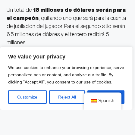
Un total de
18 millones de dólares serán para
el campeón
, quitando uno que será para la cuenta
de jubilación del jugador. Para el segundo sitio serán
6.5 millones de dólares y el tercero recibirá 5
millones.
We value your privacy
Todavía hasta el décimo sitio no es nada
despreciable el premio, ya que el Top 10 se lleva a
We use cookies to enhance your browsing experience, serve
casa un millón.
personalized ads or content, and analyze our traffic. By
clicking "Accept All", you consent to our use of cookies.
Del lugar 30 al 150 ya están designados los premios,
Customize
Reject All
Accept All
porque la última etapa de los playoffs solo la
Spanish
disputarán los 30 mejores golfistas que destacaron
en las dos jornadas pasadas.
Sahith Theegala
se queda con 250 mil dólares