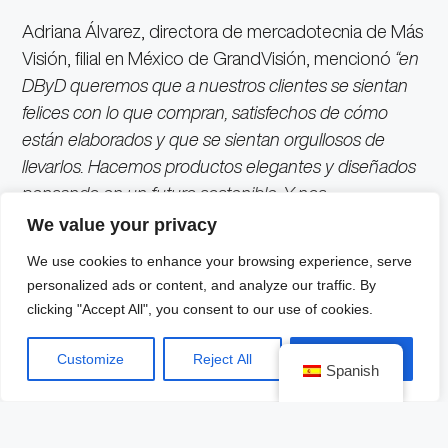
Adriana Álvarez, directora de mercadotecnia de Más
Visión, filial en México de GrandVisión, mencionó
“en
DByD queremos que a nuestros clientes se sientan
felices con lo que compran, satisfechos de cómo
están elaborados y que se sientan orgullosos de
llevarlos. Hacemos productos elegantes y diseñados
pensando en un futuro sostenible. Y nos
comprometemos a ser transparentes en cuanto a la
We value your privacy
calidad de nuestros materiales…”
We use cookies to enhance your browsing experience, serve
personalized ads or content, and analyze our traffic. By
Las colecciones de DbyD; Essentials, Bio Acetato y
clicking "Accept All", you consent to our use of cookies.
Titanio utilizan un 64% de materiales sostenibles en
su línea oftalmológica y un 100% en sus lentes de sol.
Customize
Reject All
Accept All
Spanish
COLECCIÓN ESSENTIALS: