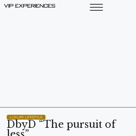
LUXURY LIFESTYLE
DbyD “The pursuit of
less”